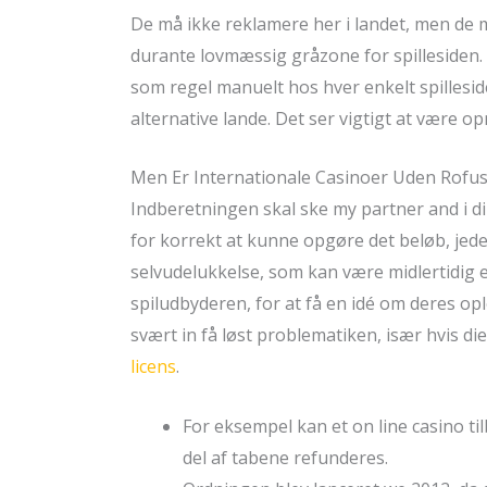
De må ikke reklamere her i landet, men de m
durante lovmæssig gråzone for spillesiden.
som regel manuelt hos hver enkelt spilleside
alternative lande. Det ser vigtigt at være 
Men Er Internationale Casinoer Uden Rofu
Indberetningen skal ske my partner and i din
for korrekt at kunne opgøre det beløb, jede
selvudelukkelse, som kan være midlertidig e
spiludbyderen, for at få en idé om deres op
svært in få løst problematiken, især hvis di
licens
.
For eksempel kan et on line casino t
del af tabene refunderes.