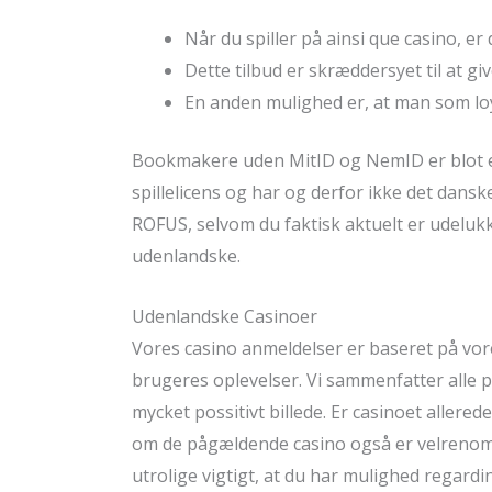
Når du spiller på ainsi que casino, er
Dette tilbud er skræddersyet til at gi
En anden mulighed er, at man som loyal
Bookmakere uden MitID og NemID er blot 
spillelicens og har og derfor ikke det dansk
ROFUS, selvom du faktisk aktuelt er udelukk
udenlandske.
Udenlandske Casinoer
Vores casino anmeldelser er baseret på vore
brugeres oplevelser. Vi sammenfatter alle 
mycket possitivt billede. Er casinoet allere
om de pågældende casino også er velrenomme
utrolige vigtigt, at du har mulighed regardi